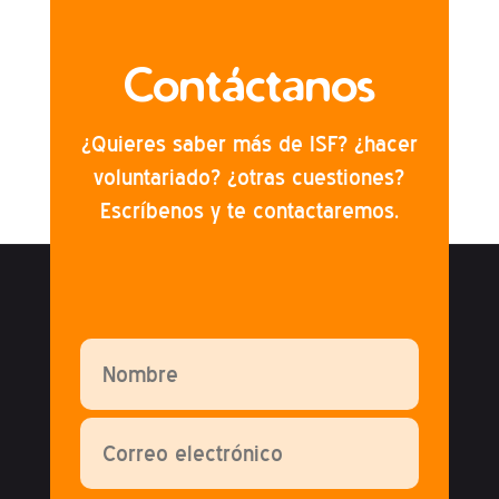
Contáctanos
¿Quieres saber más de ISF? ¿hacer
voluntariado? ¿otras cuestiones?
Escríbenos y te contactaremos.
Por favor, deja este campo vacío.