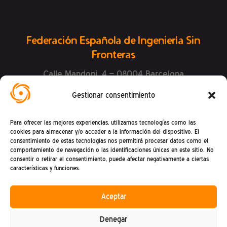
Federación Española de Ingeniería Sin
Fronteras
Calle Mandoni, 4 – 08004 Barcelona
CIF: G81469868
Gestionar consentimiento
Teléfono (+34) : 93 302 27 53
(De lunes a viernes de 9h a 15h)
Para ofrecer las mejores experiencias, utilizamos tecnologías como las
cookies para almacenar y/o acceder a la información del dispositivo. El
consentimiento de estas tecnologías nos permitirá procesar datos como el
comportamiento de navegación o las identificaciones únicas en este sitio. No
consentir o retirar el consentimiento, puede afectar negativamente a ciertas
características y funciones.
Aceptar
Política de privacidad
Denegar