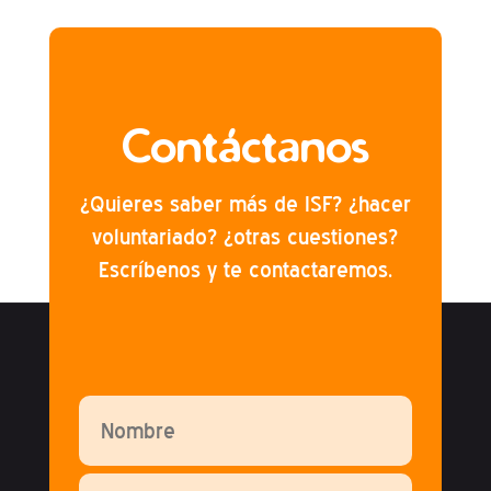
Contáctanos
¿Quieres saber más de ISF? ¿hacer
voluntariado? ¿otras cuestiones?
Escríbenos y te contactaremos.
Por favor, deja este campo vacío.