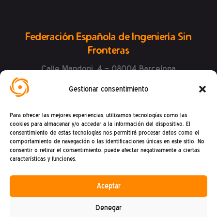
Federación Española de Ingeniería Sin
Fronteras
Calle Mandoni, 4 – 08004 Barcelona
CIF: G81469868
Gestionar consentimiento
Teléfono (+34) : 93 302 27 53
(De lunes a viernes de 9h a 15h)
Para ofrecer las mejores experiencias, utilizamos tecnologías como las
cookies para almacenar y/o acceder a la información del dispositivo. El
consentimiento de estas tecnologías nos permitirá procesar datos como el
comportamiento de navegación o las identificaciones únicas en este sitio. No
consentir o retirar el consentimiento, puede afectar negativamente a ciertas
características y funciones.
Aceptar
Política de privacidad
Denegar