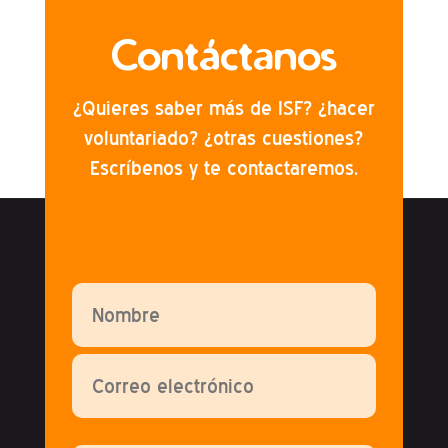
Contáctanos
¿Quieres saber más de ISF? ¿hacer
voluntariado? ¿otras cuestiones?
Escríbenos y te contactaremos.
Por favor, deja este campo vacío.