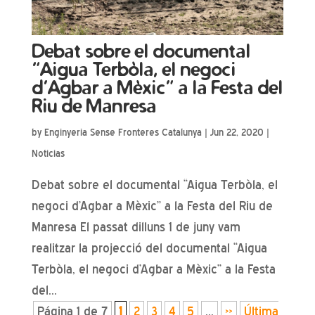
Debat sobre el documental
“Aigua Terbòla, el negoci
d’Agbar a Mèxic” a la Festa del
Riu de Manresa
by
Enginyeria Sense Fronteres Catalunya
|
Jun 22, 2020
|
Noticias
Debat sobre el documental “Aigua Terbòla, el
negoci d’Agbar a Mèxic” a la Festa del Riu de
Manresa El passat dilluns 1 de juny vam
realitzar la projecció del documental “Aigua
Terbòla, el negoci d’Agbar a Mèxic” a la Festa
del...
Página 1 de 7
1
2
3
4
5
...
»
Última