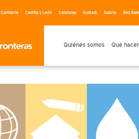
Cantabria
Castilla y León
Catalunya
Euskadi
Galicia
Illes Bal
Quiénes somos
Qué hace