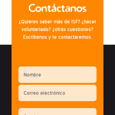
Contáctanos
¿Quieres saber más de ISF? ¿hacer
voluntariado? ¿otras cuestiones?
Escríbenos y te contactaremos.
Por favor, deja este campo vacío.