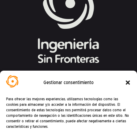
Federación Española de Ingeniería Sin
Gestionar consentimiento
Fronteras
Para ofrecer las mejores experiencias, utilizamos tecnologías como las
Calle Mandoni, 4 – 08004 Barcelona
cookies para almacenar y/o acceder a la información del dispositivo. El
consentimiento de estas tecnologías nos permitirá procesar datos como el
CIF: G81469868
comportamiento de navegación o las identificaciones únicas en este sitio. No
Teléfono (+34) : 93 302 27 53
consentir o retirar el consentimiento, puede afectar negativamente a ciertas
características y funciones.
(De lunes a viernes de 9h a 15h)