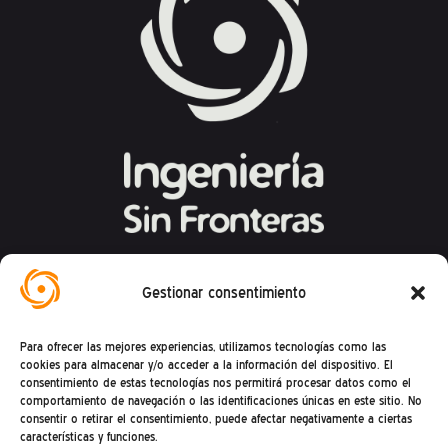
Federación Española de Ingeniería Sin
Gestionar consentimiento
Fronteras
Para ofrecer las mejores experiencias, utilizamos tecnologías como las
Calle Mandoni, 4 – 08004 Barcelona
cookies para almacenar y/o acceder a la información del dispositivo. El
consentimiento de estas tecnologías nos permitirá procesar datos como el
CIF: G81469868
comportamiento de navegación o las identificaciones únicas en este sitio. No
consentir o retirar el consentimiento, puede afectar negativamente a ciertas
Teléfono (+34) : 93 302 27 53
características y funciones.