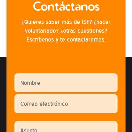
Contáctanos
¿Quieres saber más de ISF? ¿hacer
voluntariado? ¿otras cuestiones?
Escríbenos y te contactaremos.
Por favor, deja este campo vacío.