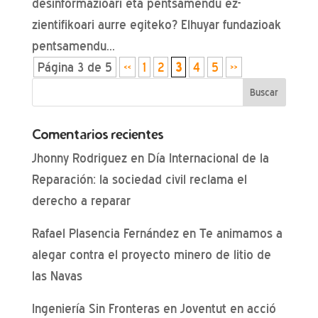
desinformazioari eta pentsamendu ez-
zientifikoari aurre egiteko? Elhuyar fundazioak
pentsamendu...
Página 3 de 5
«
1
2
3
4
5
»
Comentarios recientes
Jhonny Rodriguez
en
Día Internacional de la
Reparación: la sociedad civil reclama el
derecho a reparar
Rafael Plasencia Fernández
en
Te animamos a
alegar contra el proyecto minero de litio de
las Navas
Ingeniería Sin Fronteras
en
Joventut en acció