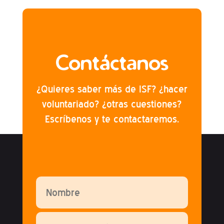
Contáctanos
¿Quieres saber más de ISF? ¿hacer
voluntariado? ¿otras cuestiones?
Escríbenos y te contactaremos.
Por favor, deja este campo vacío.