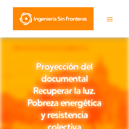
Proyección del
Proyección del
documental
documental
Recuperar la luz.
Recuperar la luz.
Pobreza energética
Pobreza energética
y resistencia
y resistencia
colectiva
colectiva