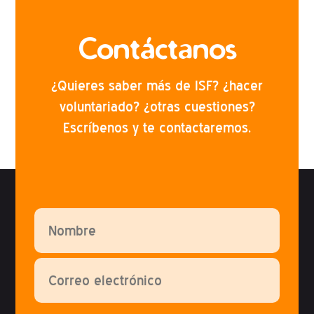
Contáctanos
¿Quieres saber más de ISF? ¿hacer
voluntariado? ¿otras cuestiones?
Escríbenos y te contactaremos.
Por favor, deja este campo vacío.