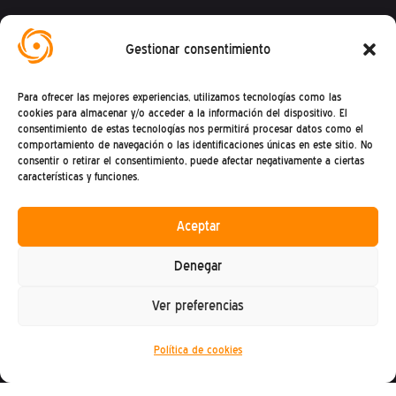
Federación Española de Ingeniería Sin
Gestionar consentimiento
Fronteras
Para ofrecer las mejores experiencias, utilizamos tecnologías como las
Calle Mandoni, 4 – 08004 Barcelona
cookies para almacenar y/o acceder a la información del dispositivo. El
consentimiento de estas tecnologías nos permitirá procesar datos como el
CIF: G81469868
comportamiento de navegación o las identificaciones únicas en este sitio. No
consentir o retirar el consentimiento, puede afectar negativamente a ciertas
Teléfono (+34) : 93 302 27 53
características y funciones.
(De lunes a viernes de 9h a 15h)
Aceptar
Denegar
Ver preferencias
Política de privacidad
Política de cookies