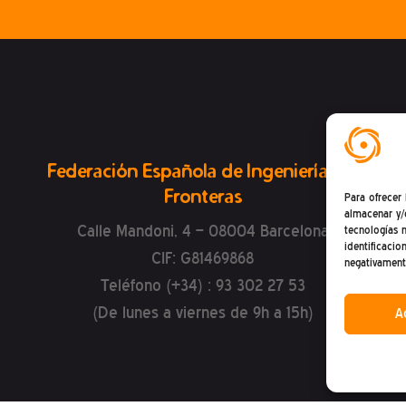
Federación Española de Ingeniería Sin
Fronteras
Para ofrecer
almacenar y/
Calle Mandoni, 4 – 08004 Barcelona
tecnologías 
identificacio
CIF: G81469868
negativamente
Teléfono (+34) : 93 302 27 53
(De lunes a viernes de 9h a 15h)
A