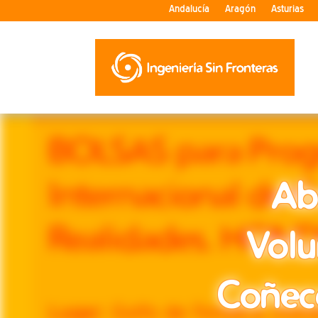
Andalucía
Aragón
Asturias
Abe
Abe
Volu
Volu
Coñec
Coñec