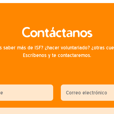
Contáctanos
s saber más de ISF? ¿hacer voluntariado? ¿otras cue
Escríbenos y te contactaremos.
 deja este campo vacío.