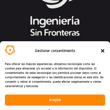
Federación Española de Ingeniería Sin
Gestionar consentimiento
Fronteras
Para ofrecer las mejores experiencias, utilizamos tecnologías como las
Calle Mandoni, 4 – 08004 Barcelona
cookies para almacenar y/o acceder a la información del dispositivo. El
consentimiento de estas tecnologías nos permitirá procesar datos como el
CIF: G81469868
comportamiento de navegación o las identificaciones únicas en este sitio. No
consentir o retirar el consentimiento, puede afectar negativamente a ciertas
Teléfono (+34) : 93 302 27 53
características y funciones.
(De lunes a viernes de 9h a 15h)
Aceptar