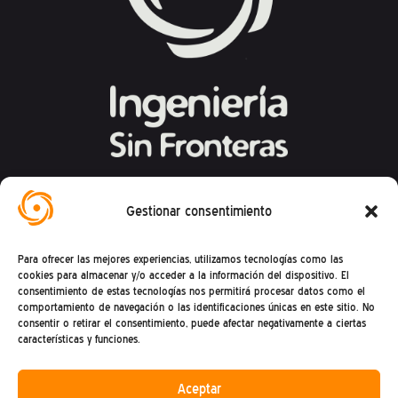
Federación Española de Ingeniería Sin
Gestionar consentimiento
Fronteras
Para ofrecer las mejores experiencias, utilizamos tecnologías como las
Calle Mandoni, 4 – 08004 Barcelona
cookies para almacenar y/o acceder a la información del dispositivo. El
consentimiento de estas tecnologías nos permitirá procesar datos como el
CIF: G81469868
comportamiento de navegación o las identificaciones únicas en este sitio. No
consentir o retirar el consentimiento, puede afectar negativamente a ciertas
Teléfono (+34) : 93 302 27 53
características y funciones.
(De lunes a viernes de 9h a 15h)
Aceptar