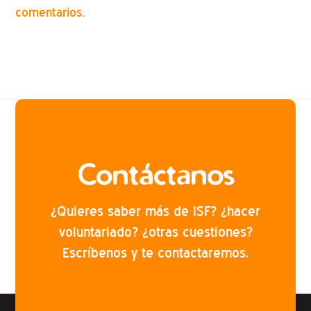
comentarios.
Contáctanos
¿Quieres saber más de ISF? ¿hacer
voluntariado? ¿otras cuestiones?
Escríbenos y te contactaremos.