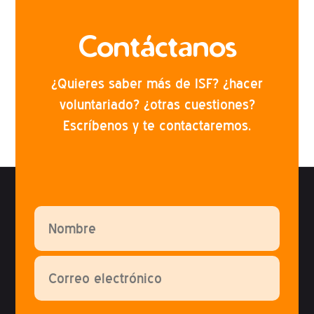
Contáctanos
¿Quieres saber más de ISF? ¿hacer
voluntariado? ¿otras cuestiones?
Escríbenos y te contactaremos.
Por favor, deja este campo vacío.