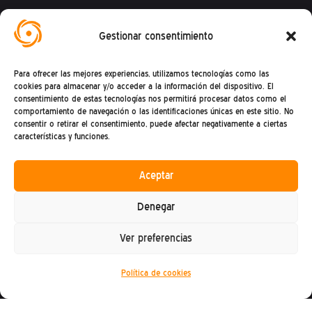
Federación Española de Ingeniería Sin
Gestionar consentimiento
Fronteras
Para ofrecer las mejores experiencias, utilizamos tecnologías como las
Calle Mandoni, 4 – 08004 Barcelona
cookies para almacenar y/o acceder a la información del dispositivo. El
consentimiento de estas tecnologías nos permitirá procesar datos como el
CIF: G81469868
comportamiento de navegación o las identificaciones únicas en este sitio. No
consentir o retirar el consentimiento, puede afectar negativamente a ciertas
Teléfono (+34) : 93 302 27 53
características y funciones.
(De lunes a viernes de 9h a 15h)
Aceptar
Denegar
Ver preferencias
Política de privacidad
Política de cookies