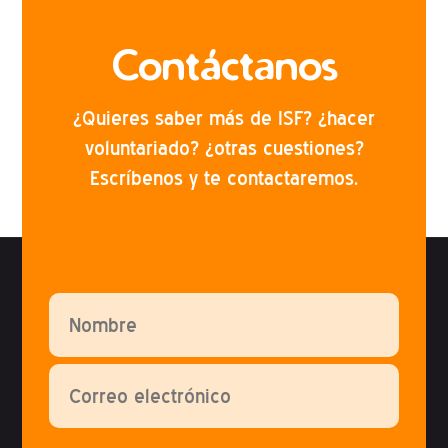
Contáctanos
¿Quieres saber más de ISF? ¿hacer
voluntariado? ¿otras cuestiones?
Escríbenos y te contactaremos.
Por favor, deja este campo vacío.