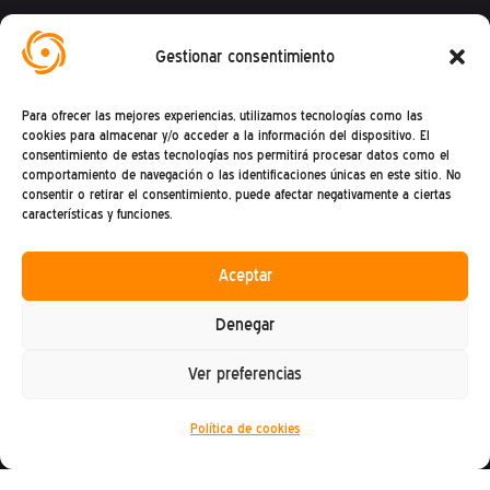
Federación Española de Ingeniería Sin
Gestionar consentimiento
Fronteras
Para ofrecer las mejores experiencias, utilizamos tecnologías como las
Calle Mandoni, 4 – 08004 Barcelona
cookies para almacenar y/o acceder a la información del dispositivo. El
consentimiento de estas tecnologías nos permitirá procesar datos como el
CIF: G81469868
comportamiento de navegación o las identificaciones únicas en este sitio. No
consentir o retirar el consentimiento, puede afectar negativamente a ciertas
Teléfono (+34) : 93 302 27 53
características y funciones.
(De lunes a viernes de 9h a 15h)
Aceptar
Denegar
Ver preferencias
Política de privacidad
Política de cookies