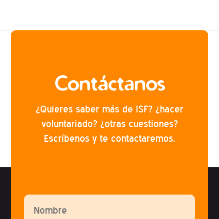
Contáctanos
¿Quieres saber más de ISF? ¿hacer
voluntariado? ¿otras cuestiones?
Escríbenos y te contactaremos.
Por favor, deja este campo vacío.