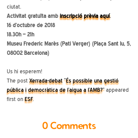
ciutat.
Activitat gratuïta amb
inscripció prèvia aquí
.
16 d’octubre de 2018
18.30h – 21h
Museu Frederic Marès (Pati Verger) (Plaça Sant Iu, 5,
08002 Barcelona)
Us hi esperem!
The post
Xerrada-debat “És possible una gestió
pública i democràtica de l’aigua a l’AMB?”
appeared
first on
ESF
.
0 Comments