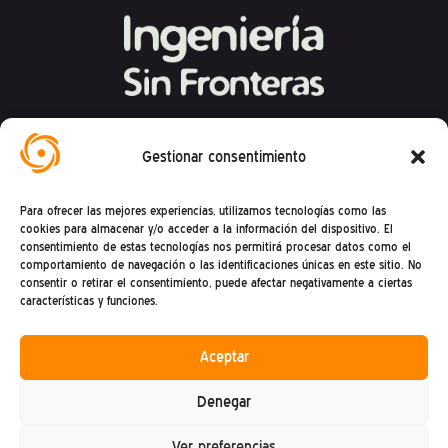
Federación Española de Ingeniería Sin
Gestionar consentimiento
Fronteras
Para ofrecer las mejores experiencias, utilizamos tecnologías como las
Calle Mandoni, 4 – 08004 Barcelona
cookies para almacenar y/o acceder a la información del dispositivo. El
consentimiento de estas tecnologías nos permitirá procesar datos como el
CIF: G81469868
comportamiento de navegación o las identificaciones únicas en este sitio. No
consentir o retirar el consentimiento, puede afectar negativamente a ciertas
Teléfono (+34) : 93 302 27 53
características y funciones.
(De lunes a viernes de 9h a 15h)
Aceptar
Denegar
Ver preferencias