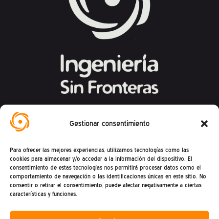
Federación Española de Ingeniería Sin
Gestionar consentimiento
Fronteras
Para ofrecer las mejores experiencias, utilizamos tecnologías como las
Calle Mandoni, 4 – 08004 Barcelona
cookies para almacenar y/o acceder a la información del dispositivo. El
consentimiento de estas tecnologías nos permitirá procesar datos como el
CIF: G81469868
comportamiento de navegación o las identificaciones únicas en este sitio. No
consentir o retirar el consentimiento, puede afectar negativamente a ciertas
Teléfono (+34) : 93 302 27 53
características y funciones.
(De lunes a viernes de 9h a 15h)