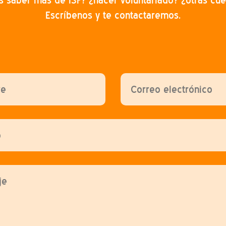
s saber más de ISF? ¿hacer voluntariado? ¿otras cue
Escríbenos y te contactaremos.
 deja este campo vacío.