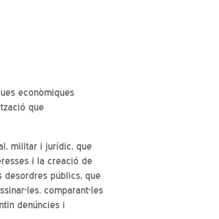
tiques econòmiques
ització que
, militar i jurídic, que
deresses i la creació de
s desordres públics, que
assinar-les, comparant-les
ntin denúncies i