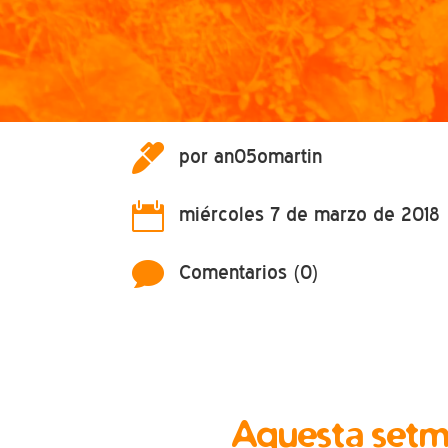

por an05omartin

miércoles 7 de marzo de 2018

Comentarios (0)
Aquesta setma