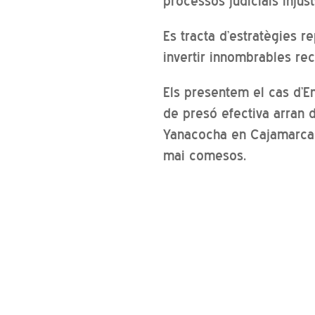
processos judicials injust
Es tracta d’estratègies r
invertir innombrables r
Els presentem el cas d’E
de presó efectiva arran 
Yanacocha en Cajamarca,
mai comesos.