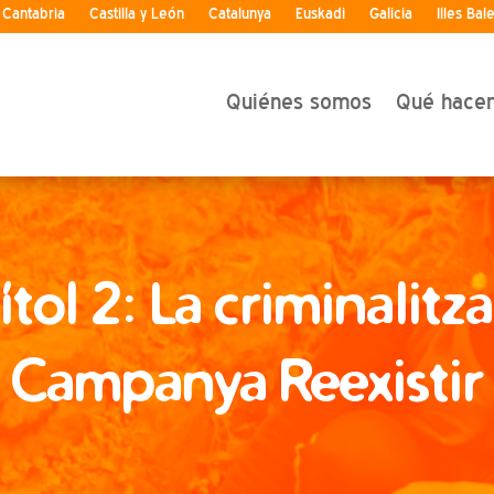
Cantabria
Castilla y León
Catalunya
Euskadi
Galicia
Illes Bal
Quiénes somos
Qué hace
tol 2: La criminalitza
Campanya Reexistir