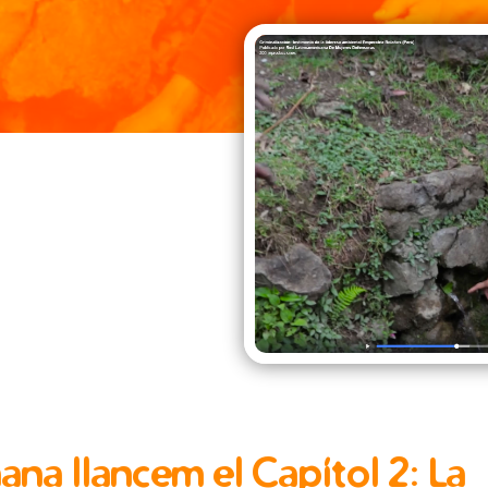
na llancem el Capítol 2: La