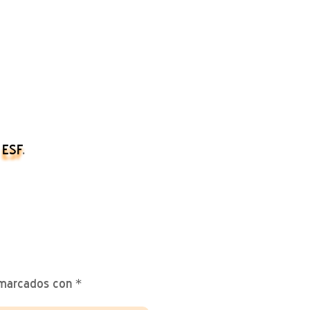
n
ESF
.
 marcados con
*