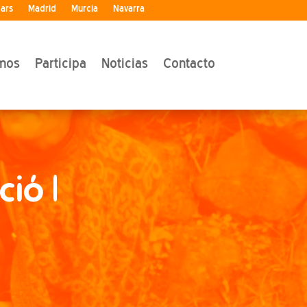
ears
Madrid
Murcia
Navarra
mos
Participa
Noticias
Contacto
ció |