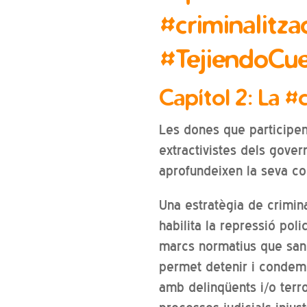
#criminalitza
#TejiendoCue
Capítol 2: La #
Les dones que participen
extractivistes dels gover
aprofundeixen la seva co
Una estratègia de criminal
habilita la repressió poli
marcs normatius que sanc
permet detenir i condemna
amb delinqüents i/o terr