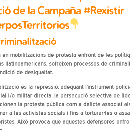
ció de la Campaña #Rexistir
rposTerritorios
criminalització
 en mobilitzacions de protesta enfront de les polí
ns llatinoamericans, sofreixen processos de criminal
ndició de desigualtat.
ització és la repressió, adequant l’instrument policial
cial i/o militar directa, la persecució selectiva de li
ionen la protesta pública com a delicte associat al
r a les activistes socials i fins a torturar-les o ass
oristes. Això provoca que aquestes defensores enfro