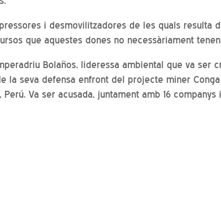
s.
epressores i desmovilitzadores de les quals resulta di
ecursos que aquestes dones no necessàriament tenen
mperadriu Bolaños, lideressa ambiental que va ser cr
de la seva defensa enfront del projecte miner Cong
 Perú. Va ser acusada, juntament amb 16 companys 