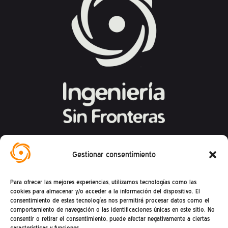
Federación Española de Ingeniería Sin
Gestionar consentimiento
Fronteras
Para ofrecer las mejores experiencias, utilizamos tecnologías como las
Calle Mandoni, 4 – 08004 Barcelona
cookies para almacenar y/o acceder a la información del dispositivo. El
consentimiento de estas tecnologías nos permitirá procesar datos como el
CIF: G81469868
comportamiento de navegación o las identificaciones únicas en este sitio. No
consentir o retirar el consentimiento, puede afectar negativamente a ciertas
Teléfono (+34) : 93 302 27 53
características y funciones.