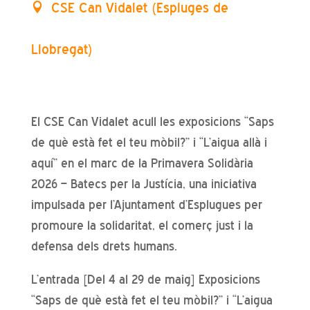
CSE Can Vidalet (Espluges de
Llobregat)
El CSE Can Vidalet acull les exposicions “Saps
de què està fet el teu mòbil?” i “L’aigua allà i
aquí” en el marc de la Primavera Solidària
2026 – Batecs per la Justícia, una iniciativa
impulsada per l’Ajuntament d’Esplugues per
promoure la solidaritat, el comerç just i la
defensa dels drets humans.
L’entrada [Del 4 al 29 de maig] Exposicions
“Saps de què està fet el teu mòbil?” i “L’aigua