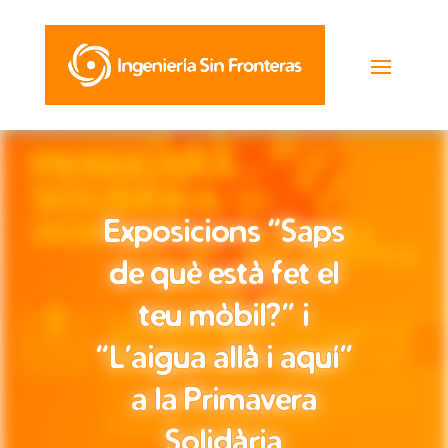
Exposicions “Saps
Exposicions “Saps
de què està fet el
de què està fet el
teu mòbil?” i
teu mòbil?” i
“L’aigua allà i aquí”
“L’aigua allà i aquí”
a la Primavera
a la Primavera
Solidària
Solidària