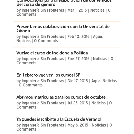
Convocatoria para la elaboración de contenidos
del curso de género
by
Ingeniería Sin Fronteras
|
Mar 1, 2016
|
Noticias
| 0
Comments
Presentamos colaboración con la Universitat de
Girona
by
Ingeniería Sin Fronteras
|
Feb 10, 2016
|
Agua
,
Noticias
| 0 Comments
Vuelve el curso de Incidencia Política
by
Ingeniería Sin Fronteras
|
Ene 27, 2016
|
Noticias
| 0
Comments
En febrero vuelven los cursos ISF
by
Ingeniería Sin Fronteras
|
Dic 17, 2015
|
Agua
,
Noticias
| 0 Comments
Abrimos matrículas para los cursos de octubre
by
Ingeniería Sin Fronteras
|
Jul 23, 2015
|
Noticias
| 0
Comments
Ya puedes inscribirte a la Escuela de Verano!
by
Ingeniería Sin Fronteras
|
May 6, 2015
|
Noticias
| 0
Comments