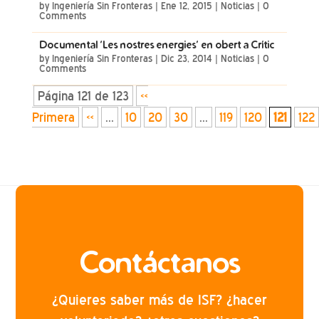
by
Ingeniería Sin Fronteras
|
Ene 12, 2015
|
Noticias
| 0
Comments
Documental ‘Les nostres energies’ en obert a Crític
by
Ingeniería Sin Fronteras
|
Dic 23, 2014
|
Noticias
| 0
Comments
Página 121 de 123
«
Primera
«
...
10
20
30
...
119
120
121
122
Contáctanos
¿Quieres saber más de ISF? ¿hacer