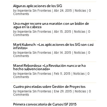
Algunas aplicaciones de los SIG
by
Ingeniería Sin Fronteras
|
Abr 24, 2015
|
Noticias
| 0
Comments
Una mujer recorre una maratón con un bidón de
agua en la cabeza
by
Ingeniería Sin Fronteras
|
Abr 15, 2015
|
Noticias
| 0
Comments
Martí Kubesch: «Las aplicaciones de los SIG son casi
infinitas»
by
Ingeniería Sin Fronteras
|
Abr 14, 2015
|
Noticias
| 0
Comments
Manel Rebordosa: «La Revolución nunca se ha
hecho subvencionada»
by
Ingeniería Sin Fronteras
|
Feb 11, 2015
|
Noticias
| 0
Comments
Cuatro pinceladas sobre Gestión de Proyectos
by
Ingeniería Sin Fronteras
|
Ene 29, 2015
|
Noticias
| 0
Comments
Primera convocatoria de Cursos ISF 2015